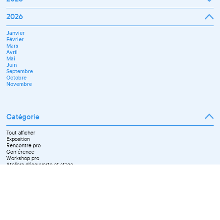
Janvier
2026
Février
Mars
Janvier
Avril
Février
Mai
Mars
Juin
Avril
Juillet
Mai
Septembre
Juin
Octobre
Septembre
Novembre
Octobre
Décembre
Novembre
Catégorie
Tout afficher
Exposition
Rencontre pro
Conférence
Workshop pro
Ateliers découverte et stage
Spectacle
Projection
Résidence
Formation professionnelle
Restitution
Paroles d'entrepreneurs
Les Matinées du Pôle PIXEL
Pixel Break