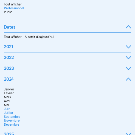
Tout afficher
Professionnel
Public
Dates
Tout afficher
-
À partir d'aujourd'hui
2021
Septembre
2022
Octobre
Novembre
Janvier
2023
Décembre
Février
Mars
Janvier
2024
Avril
Février
Mai
Mars
Juin
Janvier
Avril
Juillet
Février
Mai
Septembre
Mars
Juin
Octobre
Avril
Septembre
Novembre
Mai
Octobre
Décembre
Juin
Novembre
Juillet
Décembre
Septembre
Novembre
Décembre
2025