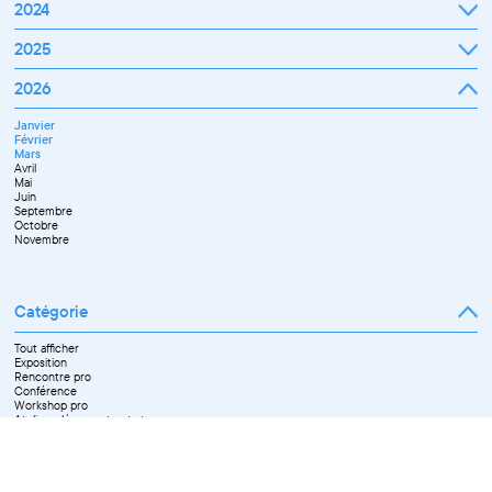
Janvier
2024
Février
Mars
Janvier
2025
Avril
Février
Mai
Mars
Juin
Janvier
2026
Avril
Septembre
Février
Mai
Octobre
Mars
Juin
Novembre
Janvier
Avril
Juillet
Décembre
Février
Mai
Septembre
Mars
Juin
Novembre
Avril
Juillet
Décembre
Mai
Septembre
Juin
Octobre
Septembre
Novembre
Octobre
Décembre
Novembre
Catégorie
Tout afficher
Exposition
Rencontre pro
Conférence
Workshop pro
Ateliers découverte et stage
Spectacle
Projection
Résidence
Formation professionnelle
Restitution