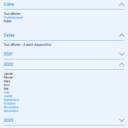
Cible
Tout afficher
Professionnel
Public
Dates
Tout afficher
-
À partir d'aujourd'hui
2021
Septembre
2022
Octobre
Novembre
Janvier
Décembre
Février
Mars
Avril
Mai
Juin
Juillet
Septembre
Octobre
Novembre
Décembre
2023