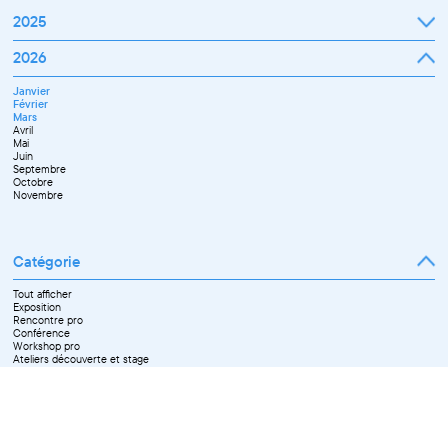
2025
Janvier
2026
Février
Mars
Janvier
Avril
Février
Mai
Mars
Juin
Avril
Juillet
Mai
Septembre
Juin
Octobre
Septembre
Novembre
Octobre
Décembre
Novembre
Catégorie
Tout afficher
Exposition
Rencontre pro
Conférence
Workshop pro
Ateliers découverte et stage
Spectacle
Projection
Résidence
Formation professionnelle
Restitution
Paroles d'entrepreneurs