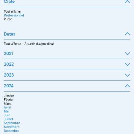
Cible
Tout afficher
Professionnel
Public
Dates
Tout afficher
-
À partir d'aujourd'hui
2021
Septembre
2022
Octobre
Novembre
Janvier
2023
Décembre
Février
Mars
Janvier
2024
Avril
Février
Mai
Mars
Juin
Janvier
Avril
Juillet
Février
Mai
Septembre
Mars
Juin
Octobre
Avril
Septembre
Novembre
Mai
Octobre
Décembre
Juin
Novembre
Juillet
Décembre
Septembre
Novembre
Décembre