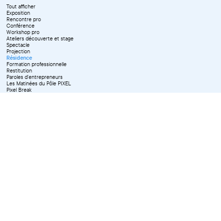
Tout afficher
Exposition
Rencontre pro
Conférence
Workshop pro
Ateliers découverte et stage
Spectacle
Projection
Résidence
Formation professionnelle
Restitution
Paroles d'entrepreneurs
Les Matinées du Pôle PIXEL
Pixel Break
Les Ateliers du Pôle PIXEL
Pour les professionnel·le·s
Vie associative
Pour tous les publics
X Effacer tous les filtres