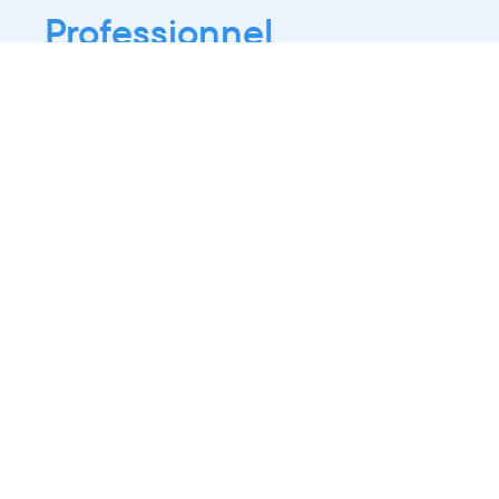
Professionnel
Public
Dates
Tout afficher
-
À partir d'auj
2021