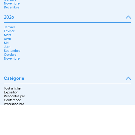
Novembre
Décembre
2026
Janvier
Février
Mars
Avril
Mai
Juin
Septembre
Octobre
Novembre
Catégorie
Tout afficher
Exposition
Rencontre pro
Conférence
Workshop pro
Ateliers découverte et stage
Spectacle
Projection
Résidence
Formation professionnelle
Restitution
Paroles d'entrepreneurs