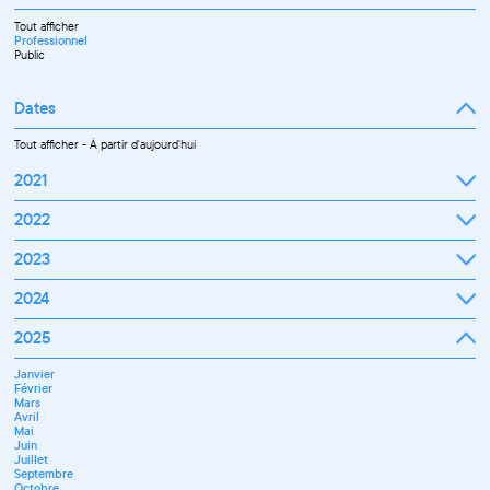
Tout afficher
Professionnel
Public
Dates
Tout afficher
-
À partir d'aujourd'hui
2021
Septembre
2022
Octobre
Novembre
Janvier
2023
Décembre
Février
Mars
Janvier
2024
Avril
Février
Mai
Mars
Juin
Janvier
2025
Avril
Juillet
Février
Mai
Septembre
Mars
Juin
Octobre
Janvier
Avril
Septembre
Novembre
Février
Mai
Octobre
Décembre
Mars
Juin
Novembre
Avril
Juillet
Décembre
Mai
Septembre
Juin
Novembre
Juillet
Décembre
Septembre
Octobre