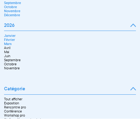
Septembre
Octobre
Novembre
Décembre
2026
Janvier
Février
Mars
Avril
Mai
Juin
Septembre
Octobre
Novembre
Catégorie
Tout afficher
Exposition
Rencontre pro
Conférence
Workshop pro
Ateliers découverte et stage
Spectacle
Projection
Résidence
Formation professionnelle
Restitution