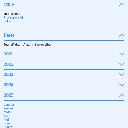
Cible
Tout afficher
Professionnel
Public
Dates
Tout afficher
-
À partir d'aujourd'hui
2021
Septembre
2022
Octobre
Novembre
Janvier
2023
Décembre
Février
Mars
Janvier
2024
Avril
Février
Mai
Mars
Juin
Janvier
2025
Avril
Juillet
Février
Mai
Septembre
Mars
Juin
Octobre
Janvier
Avril
Septembre
Novembre
Février
Mai
Octobre
Décembre
Mars
Juin
Novembre
Avril
Juillet
Décembre
Mai
Septembre
Juin
Novembre
Juillet
Décembre