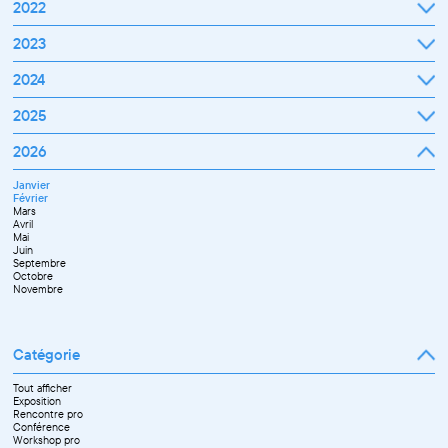
2022
Janvier
2023
Février
Mars
Janvier
2024
Avril
Février
Mai
Mars
Juin
Janvier
2025
Avril
Juillet
Février
Mai
Septembre
Mars
Juin
Octobre
Janvier
2026
Avril
Septembre
Novembre
Février
Mai
Octobre
Décembre
Mars
Juin
Novembre
Janvier
Avril
Juillet
Décembre
Février
Mai
Septembre
Mars
Juin
Novembre
Avril
Juillet
Décembre
Mai
Septembre
Juin
Octobre
Septembre
Novembre
Octobre
Décembre
Novembre
Catégorie
Tout afficher
Exposition
Rencontre pro
Conférence
Workshop pro