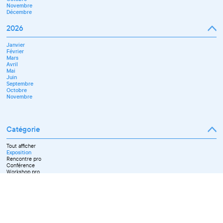
Novembre
Décembre
2026
Janvier
Février
Mars
Avril
Mai
Juin
Septembre
Octobre
Novembre
Catégorie
Tout afficher
Exposition
Rencontre pro
Conférence
Workshop pro
Ateliers découverte et stage
Spectacle
Projection
Résidence
Formation professionnelle
Restitution
Paroles d'entrepreneurs