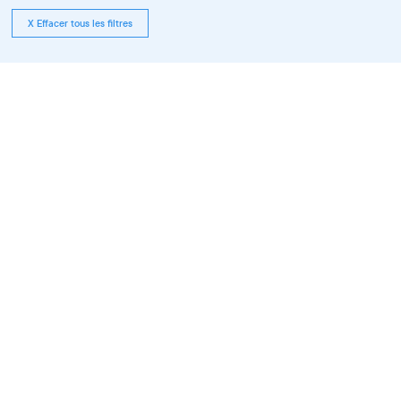
X Effacer tous les filtres
Tous les événements compris
entre le 01.07.2025 et le 31.12.2026
pour Résidence, Ateliers
découverte et stage