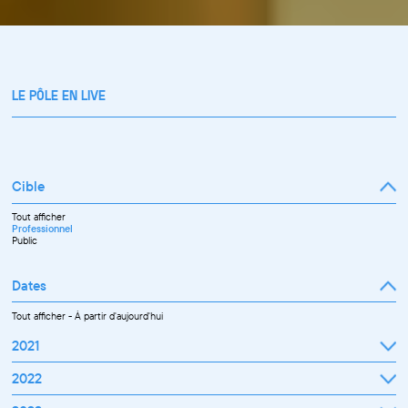
LE PÔLE EN LIVE
Cible
Tout afficher
Professionnel
Public
Dates
Tout afficher
-
À partir d'aujourd'hui
2021
Septembre
2022
Octobre
Novembre