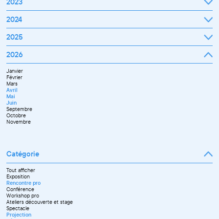
Janvier
2023
Décembre
Février
Mars
Janvier
2024
Avril
Février
Mai
Mars
Juin
Janvier
2025
Avril
Juillet
Février
Mai
Septembre
Mars
Juin
Octobre
Janvier
2026
Avril
Septembre
Novembre
Février
Mai
Octobre
Décembre
Mars
Juin
Novembre
Janvier
Avril
Juillet
Décembre
Février
Mai
Septembre
Mars
Juin
Novembre
Avril
Juillet
Décembre
Mai
Septembre
Juin
Octobre
Septembre
Novembre
Octobre
Décembre
Novembre
Catégorie
Tout afficher
Exposition
Rencontre pro
Conférence
Workshop pro
Ateliers découverte et stage
Spectacle
Projection