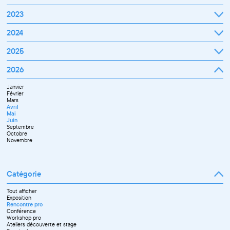
Octobre
Novembre
Janvier
2023
Décembre
Février
Mars
Janvier
2024
Avril
Février
Mai
Mars
Juin
Janvier
2025
Avril
Juillet
Février
Mai
Septembre
Mars
Juin
Octobre
Janvier
2026
Avril
Septembre
Novembre
Février
Mai
Octobre
Décembre
Mars
Juin
Novembre
Janvier
Avril
Juillet
Décembre
Février
Mai
Septembre
Mars
Juin
Novembre
Avril
Juillet
Décembre
Mai
Septembre
Juin
Octobre
Septembre
Novembre
Octobre
Décembre
Novembre
Catégorie
Tout afficher
Exposition
Rencontre pro
Conférence
Workshop pro
Ateliers découverte et stage