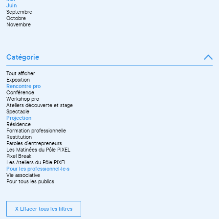
Septembre
Juin
Octobre
Septembre
Novembre
Octobre
Décembre
Novembre
Catégorie
Tout afficher
Exposition
Rencontre pro
Conférence
Workshop pro
Ateliers découverte et stage
Spectacle
Projection
Résidence
Formation professionnelle
Restitution
Paroles d'entrepreneurs
Les Matinées du Pôle PIXEL
Pixel Break
Les Ateliers du Pôle PIXEL
Pour les professionnel·le·s
Vie associative
Pour tous les publics
X Effacer tous les filtres