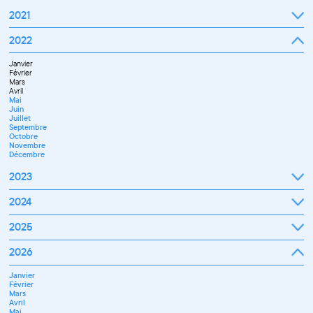
2021
Septembre
2022
Octobre
Novembre
Janvier
Décembre
Février
Mars
Avril
Mai
Juin
Juillet
Septembre
Octobre
Novembre
Décembre
2023
Janvier
2024
Février
Mars
Janvier
2025
Avril
Février
Mai
Mars
Juin
Janvier
2026
Avril
Septembre
Février
Mai
Octobre
Mars
Juin
Novembre
Janvier
Avril
Juillet
Décembre
Février
Mai
Septembre
Mars
Juin
Novembre
Avril
Juillet
Décembre
Mai