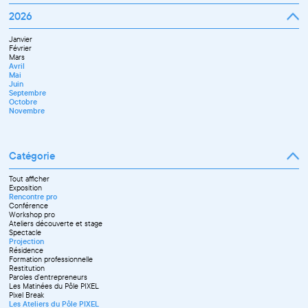
Mai
Septembre
Mars
Juin
Octobre
Janvier
2026
Avril
Septembre
Novembre
Février
Mai
Octobre
Décembre
Mars
Juin
Novembre
Janvier
Avril
Juillet
Décembre
Février
Mai
Septembre
Mars
Juin
Novembre
Avril
Juillet
Décembre
Mai
Septembre
Juin
Octobre
Septembre
Novembre
Octobre
Décembre
Novembre
Catégorie
Tout afficher
Exposition
Rencontre pro
Conférence
Workshop pro
Ateliers découverte et stage
Spectacle
Projection
Résidence
Formation professionnelle
Restitution
Paroles d'entrepreneurs
Les Matinées du Pôle PIXEL
Pixel Break
Les Ateliers du Pôle PIXEL