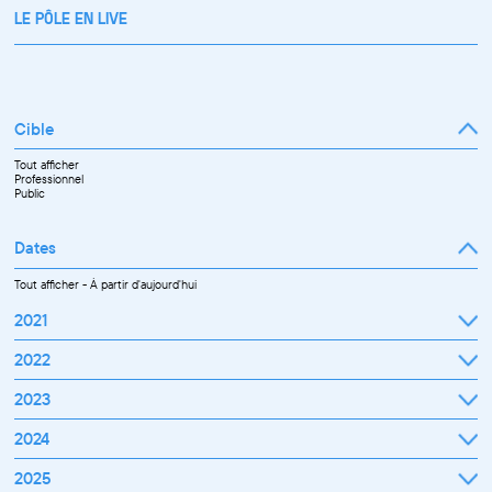
LE PÔLE EN LIVE
Cible
Tout afficher
Professionnel
Public
Dates
Tout afficher
-
À partir d'aujourd'hui
2021
Septembre
2022
Octobre
Novembre
Janvier
2023
Décembre
Février
Mars
Janvier
2024
Avril
Février
Mai
Mars
Juin
Janvier
2025
Avril
Juillet
Février