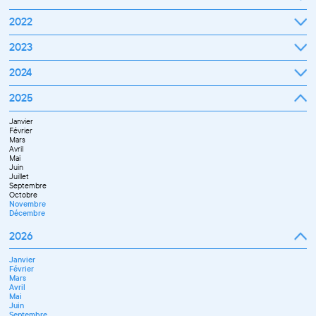
Septembre
2022
Octobre
Novembre
Janvier
2023
Décembre
Février
Mars
Janvier
2024
Avril
Février
Mai
Mars
Juin
Janvier
2025
Avril
Juillet
Février
Mai
Septembre
Mars
Juin
Octobre
Janvier
Avril
Septembre
Novembre
Février
Mai
Octobre
Décembre
Mars
Juin
Novembre
Avril
Juillet
Décembre
Mai
Septembre
Juin
Novembre
Juillet
Décembre
Septembre
Octobre
Novembre
Décembre
2026
Janvier
Février
Mars
Avril
Mai
Juin
Septembre