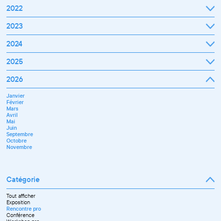
2022
Janvier
2023
Février
Mars
Janvier
2024
Avril
Février
Mai
Mars
Juin
Janvier
2025
Avril
Juillet
Février
Mai
Septembre
Mars
Juin
Octobre
Janvier
2026
Avril
Septembre
Novembre
Février
Mai
Octobre
Décembre
Mars
Juin
Novembre
Janvier
Avril
Juillet
Décembre
Février
Mai
Septembre
Mars
Juin
Novembre
Avril
Juillet
Décembre
Mai
Septembre
Juin
Octobre
Septembre
Novembre
Octobre
Décembre
Novembre
Catégorie
Tout afficher
Exposition
Rencontre pro
Conférence