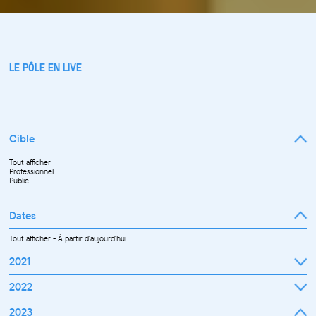
LE PÔLE EN LIVE
Cible
Tout afficher
Professionnel
Public
Dates
Tout afficher
-
À partir d'aujourd'hui
2021
Septembre
2022
Octobre
Novembre
Janvier
2023
Décembre