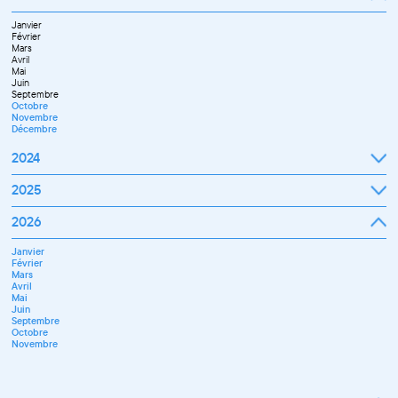
Février
Mars
Janvier
Avril
Février
Mai
Mars
Juin
Avril
Juillet
Mai
Septembre
Juin
Octobre
Septembre
Novembre
Octobre
Décembre
Novembre
Décembre
2024
Janvier
2025
Février
Mars
Janvier
2026
Avril
Février
Mai
Mars
Juin
Janvier
Avril
Juillet
Février
Mai
Septembre
Mars
Juin
Novembre
Avril
Juillet
Décembre
Mai
Septembre
Juin
Octobre
Septembre
Novembre
Octobre
Décembre
Novembre