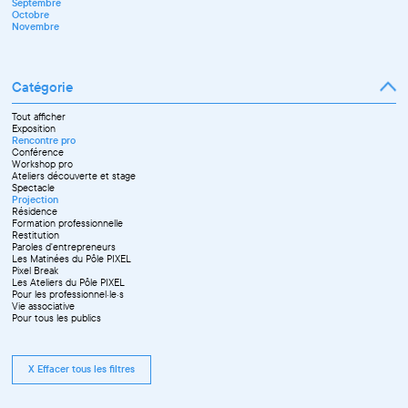
Septembre
Novembre
Octobre
Décembre
Novembre
Catégorie
Tout afficher
Exposition
Rencontre pro
Conférence
Workshop pro
Ateliers découverte et stage
Spectacle
Projection
Résidence
Formation professionnelle
Restitution
Paroles d'entrepreneurs
Les Matinées du Pôle PIXEL
Pixel Break
Les Ateliers du Pôle PIXEL
Pour les professionnel·le·s
Vie associative
Pour tous les publics
X Effacer tous les filtres