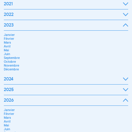
2021
Septembre
2022
Octobre
Novembre
Janvier
2023
Décembre
Février
Mars
Janvier
Avril
Février
Mai
Mars
Juin
Avril
Juillet
Mai
Septembre
Juin
Octobre
Septembre
Novembre
Octobre
Décembre
Novembre
Décembre
2024
Janvier
2025
Février
Mars
Janvier
2026
Avril
Février
Mai
Mars
Juin
Janvier
Avril
Juillet
Février
Mai
Septembre
Mars
Juin
Novembre
Avril
Juillet
Décembre
Mai
Septembre
Juin
Octobre