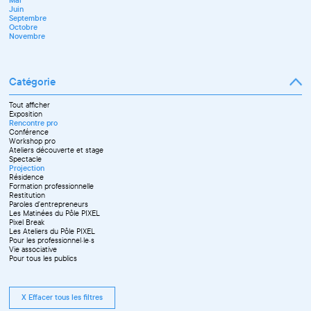
Septembre
Juin
Octobre
Septembre
Novembre
Octobre
Décembre
Novembre
Catégorie
Tout afficher
Exposition
Rencontre pro
Conférence
Workshop pro
Ateliers découverte et stage
Spectacle
Projection
Résidence
Formation professionnelle
Restitution
Paroles d'entrepreneurs
Les Matinées du Pôle PIXEL
Pixel Break
Les Ateliers du Pôle PIXEL
Pour les professionnel·le·s
Vie associative
Pour tous les publics
X Effacer tous les filtres