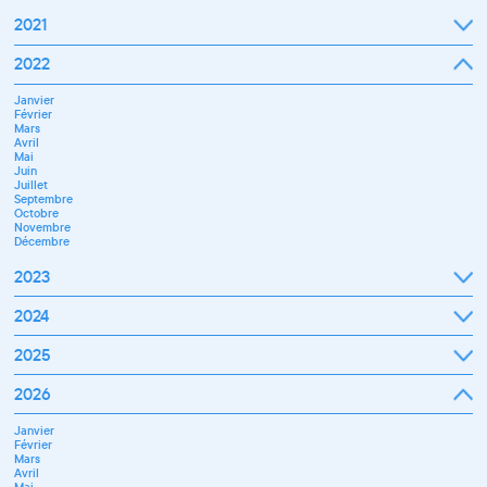
2021
Septembre
2022
Octobre
Novembre
Janvier
Décembre
Février
Mars
Avril
Mai
Juin
Juillet
Septembre
Octobre
Novembre
Décembre
2023
Janvier
2024
Février
Mars
Janvier
2025
Avril
Février
Mai
Mars
Juin
Janvier
2026
Avril
Septembre
Février
Mai
Octobre
Mars
Juin
Novembre
Janvier
Avril
Juillet
Décembre
Février
Mai
Septembre
Mars
Juin
Novembre
Avril
Juillet
Décembre
Mai