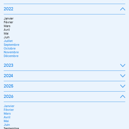
Septembre
2022
Octobre
Novembre
Janvier
Décembre
Février
Mars
Avril
Mai
Juin
Juillet
Septembre
Octobre
Novembre
Décembre
2023
Janvier
2024
Février
Mars
Janvier
2025
Avril
Février
Mai
Mars
Juin
Janvier
2026
Avril
Septembre
Février
Mai
Octobre
Mars
Juin
Novembre
Janvier
Avril
Juillet
Décembre
Février
Mai
Septembre
Mars
Juin
Novembre
Avril
Juillet
Décembre
Mai
Septembre
Juin
Octobre
Septembre