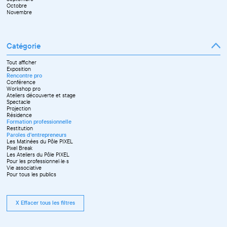
Novembre
Octobre
Décembre
Novembre
Catégorie
Tout afficher
Exposition
Rencontre pro
Conférence
Workshop pro
Ateliers découverte et stage
Spectacle
Projection
Résidence
Formation professionnelle
Restitution
Paroles d'entrepreneurs
Les Matinées du Pôle PIXEL
Pixel Break
Les Ateliers du Pôle PIXEL
Pour les professionnel·le·s
Vie associative
Pour tous les publics
X Effacer tous les filtres