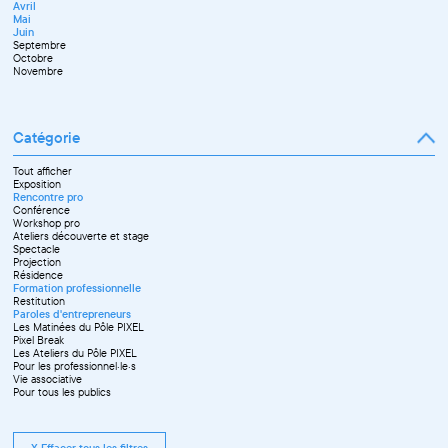
Avril
Mai
Juin
Septembre
Octobre
Novembre
Catégorie
Tout afficher
Exposition
Rencontre pro
Conférence
Workshop pro
Ateliers découverte et stage
Spectacle
Projection
Résidence
Formation professionnelle
Restitution
Paroles d'entrepreneurs
Les Matinées du Pôle PIXEL
Pixel Break
Les Ateliers du Pôle PIXEL
Pour les professionnel·le·s
Vie associative
Pour tous les publics
X Effacer tous les filtres