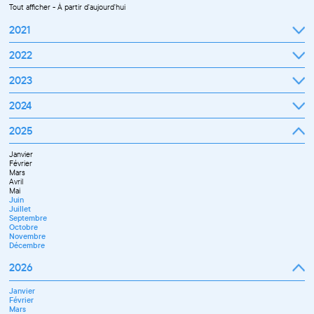
Tout afficher
-
À partir d'aujourd'hui
2021
Septembre
2022
Octobre
Novembre
Janvier
2023
Décembre
Février
Mars
Janvier
2024
Avril
Février
Mai
Mars
Juin
Janvier
2025
Avril
Juillet
Février
Mai
Septembre
Mars
Juin
Octobre
Janvier
Avril
Septembre
Novembre
Février
Mai
Octobre
Décembre
Mars
Juin
Novembre
Avril
Juillet
Décembre
Mai
Septembre
Juin
Novembre
Juillet
Décembre
Septembre
Octobre
Novembre
Décembre
2026
Janvier
Février
Mars