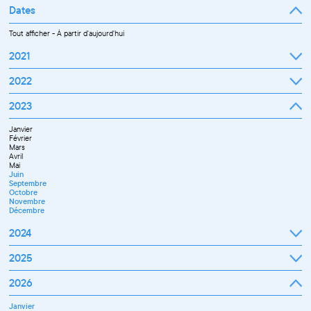
Dates
Tout afficher
-
À partir d'aujourd'hui
2021
Septembre
2022
Octobre
Novembre
Janvier
2023
Décembre
Février
Mars
Janvier
Avril
Février
Mai
Mars
Juin
Avril
Juillet
Mai
Septembre
Juin
Octobre
Septembre
Novembre
Octobre
Décembre
Novembre
Décembre
2024
Janvier
2025
Février
Mars
Janvier
2026
Avril
Février
Mai
Mars
Juin
Janvier
Avril
Juillet