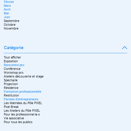
Février
Mai
Septembre
Mars
Juin
Novembre
Avril
Juillet
Décembre
Mai
Septembre
Juin
Octobre
Septembre
Novembre
Octobre
Décembre
Novembre
Catégorie
Tout afficher
Exposition
Rencontre pro
Conférence
Workshop pro
Ateliers découverte et stage
Spectacle
Projection
Résidence
Formation professionnelle
Restitution
Paroles d'entrepreneurs
Les Matinées du Pôle PIXEL
Pixel Break
Les Ateliers du Pôle PIXEL
Pour les professionnel·le·s
Vie associative
Pour tous les publics