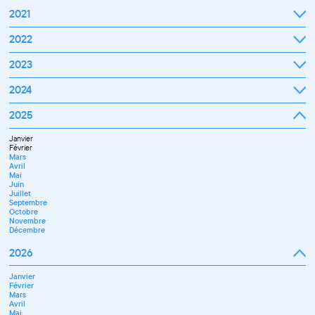
2021
Septembre
2022
Octobre
Novembre
Janvier
2023
Décembre
Février
Mars
Janvier
2024
Avril
Février
Mai
Mars
Juin
Janvier
2025
Avril
Juillet
Février
Mai
Septembre
Mars
Juin
Octobre
Janvier
Avril
Septembre
Novembre
Février
Mai
Octobre
Décembre
Mars
Juin
Novembre
Avril
Juillet
Décembre
Mai
Septembre
Juin
Novembre
Juillet
Décembre
Septembre
Octobre
Novembre
Décembre
2026
Janvier
Février
Mars
Avril
Mai