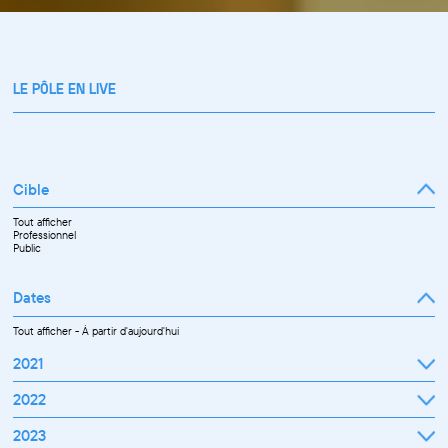
LE PÔLE EN LIVE
Cible
Tout afficher
Professionnel
Public
Dates
Tout afficher
-
À partir d'aujourd'hui
2021
Septembre
2022
Octobre
Novembre
Janvier
2023
Décembre
Février