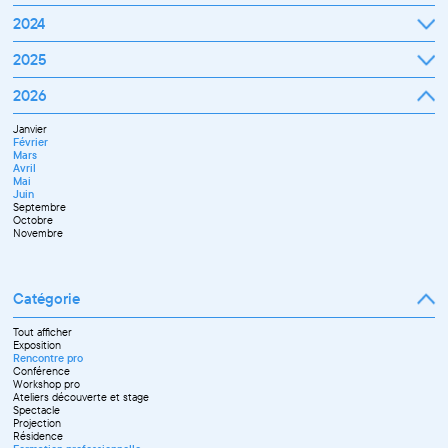
Mars
Janvier
2024
Avril
Février
Mai
Mars
Juin
Janvier
2025
Avril
Juillet
Février
Mai
Septembre
Mars
Juin
Octobre
Janvier
2026
Avril
Septembre
Novembre
Février
Mai
Octobre
Décembre
Mars
Juin
Novembre
Janvier
Avril
Juillet
Décembre
Février
Mai
Septembre
Mars
Juin
Novembre
Avril
Juillet
Décembre
Mai
Septembre
Juin
Octobre
Septembre
Novembre
Octobre
Décembre
Novembre
Catégorie
Tout afficher
Exposition
Rencontre pro
Conférence
Workshop pro
Ateliers découverte et stage
Spectacle
Projection
Résidence