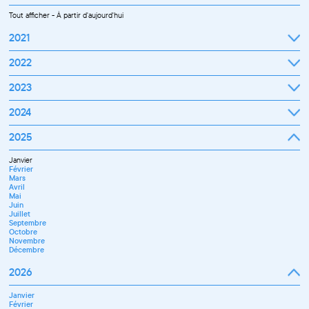
Tout afficher
-
À partir d'aujourd'hui
2021
Septembre
2022
Octobre
Novembre
Janvier
2023
Décembre
Février
Mars
Janvier
2024
Avril
Février
Mai
Mars
Juin
Janvier
2025
Avril
Juillet
Février
Mai
Septembre
Mars
Juin
Octobre
Janvier
Avril
Septembre
Novembre
Février
Mai
Octobre
Décembre
Mars
Juin
Novembre
Avril
Juillet
Décembre
Mai
Septembre
Juin
Novembre
Juillet
Décembre
Septembre
Octobre
Novembre
Décembre
2026
Janvier
Février