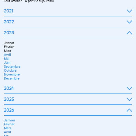
Tout afficher
-
À partir d'aujourd'hui
2021
Septembre
2022
Octobre
Novembre
Janvier
2023
Décembre
Février
Mars
Janvier
Avril
Février
Mai
Mars
Juin
Avril
Juillet
Mai
Septembre
Juin
Octobre
Septembre
Novembre
Octobre
Décembre
Novembre
Décembre
2024
Janvier
2025
Février
Mars
Janvier
2026
Avril
Février
Mai
Mars
Juin
Janvier
Avril
Juillet
Février
Mai
Septembre
Mars
Juin
Novembre
Avril
Juillet
Décembre
Mai