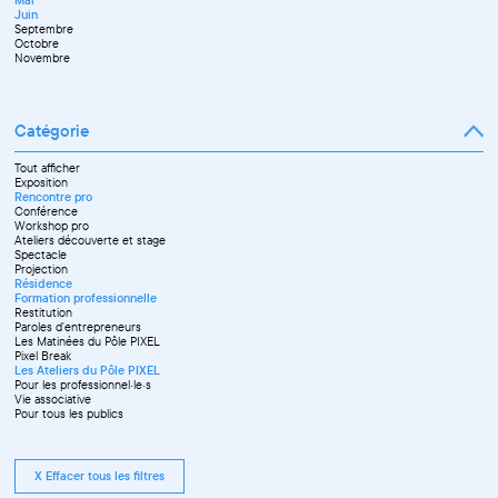
Septembre
Juin
Octobre
Septembre
Novembre
Octobre
Décembre
Novembre
Catégorie
Tout afficher
Exposition
Rencontre pro
Conférence
Workshop pro
Ateliers découverte et stage
Spectacle
Projection
Résidence
Formation professionnelle
Restitution
Paroles d'entrepreneurs
Les Matinées du Pôle PIXEL
Pixel Break
Les Ateliers du Pôle PIXEL
Pour les professionnel·le·s
Vie associative
Pour tous les publics
X Effacer tous les filtres