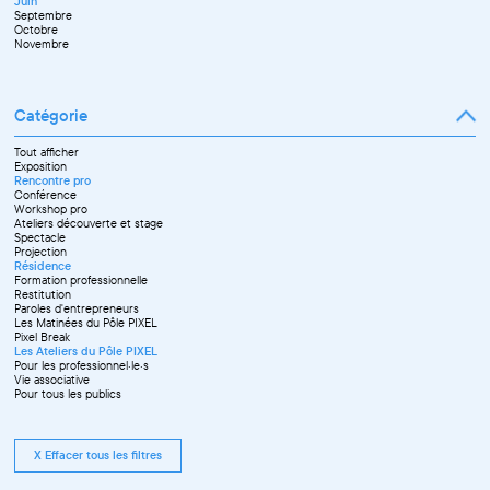
Juin
Octobre
Septembre
Novembre
Octobre
Décembre
Novembre
Catégorie
Tout afficher
Exposition
Rencontre pro
Conférence
Workshop pro
Ateliers découverte et stage
Spectacle
Projection
Résidence
Formation professionnelle
Restitution
Paroles d'entrepreneurs
Les Matinées du Pôle PIXEL
Pixel Break
Les Ateliers du Pôle PIXEL
Pour les professionnel·le·s
Vie associative
Pour tous les publics
X Effacer tous les filtres