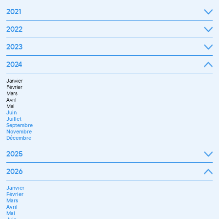
2021
Septembre
2022
Octobre
Novembre
Janvier
2023
Décembre
Février
Mars
Janvier
2024
Avril
Février
Mai
Mars
Juin
Janvier
Avril
Juillet
Février
Mai
Septembre
Mars
Juin
Octobre
Avril
Septembre
Novembre
Mai
Octobre
Décembre
Juin
Novembre
Juillet
Décembre
Septembre
Novembre
Décembre
2025
Janvier
2026
Février
Mars
Janvier
Avril
Février
Mai
Mars
Juin
Avril
Juillet
Mai
Septembre