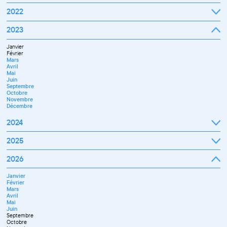
Septembre
2022
Octobre
Novembre
Janvier
2023
Décembre
Février
Mars
Janvier
Avril
Février
Mai
Mars
Juin
Avril
Juillet
Mai
Septembre
Juin
Octobre
Septembre
Novembre
Octobre
Décembre
Novembre
Décembre
2024
Janvier
2025
Février
Mars
Janvier
2026
Avril
Février
Mai
Mars
Juin
Janvier
Avril
Juillet
Février
Mai
Septembre
Mars
Juin
Novembre
Avril
Juillet
Décembre
Mai
Septembre
Juin
Octobre
Septembre
Novembre
Octobre
Décembre