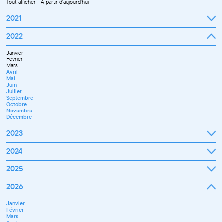
Tout afficher
-
À partir d'aujourd'hui
2021
Septembre
2022
Octobre
Novembre
Janvier
Décembre
Février
Mars
Avril
Mai
Juin
Juillet
Septembre
Octobre
Novembre
Décembre
2023
Janvier
2024
Février
Mars
Janvier
2025
Avril
Février
Mai
Mars
Juin
Janvier
2026
Avril
Septembre
Février
Mai
Octobre
Mars
Juin
Novembre
Janvier
Avril
Juillet
Décembre
Février
Mai
Septembre
Mars
Juin
Novembre