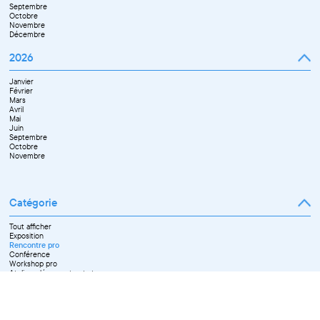
Septembre
Octobre
Novembre
Décembre
2026
Janvier
Février
Mars
Avril
Mai
Juin
Septembre
Octobre
Novembre
Catégorie
Tout afficher
Exposition
Rencontre pro
Conférence
Workshop pro
Ateliers découverte et stage
Spectacle
Projection
Résidence
Formation professionnelle
Restitution