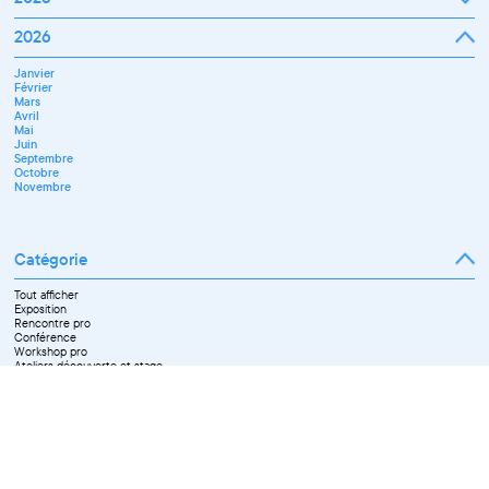
Février
Mars
Janvier
2026
Avril
Février
Mai
Mars
Juin
Janvier
Avril
Juillet
Février
Mai
Septembre
Mars
Juin
Novembre
Avril
Juillet
Décembre
Mai
Septembre
Juin
Octobre
Septembre
Novembre
Octobre
Décembre
Novembre
Catégorie
Tout afficher
Exposition
Rencontre pro
Conférence
Workshop pro
Ateliers découverte et stage
Spectacle
Projection
Résidence
Formation professionnelle
Restitution
Paroles d'entrepreneurs
Les Matinées du Pôle PIXEL
Pixel Break