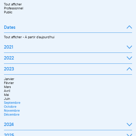
Tout afficher
Professionnel
Public
Dates
Tout afficher
-
À partir d'aujourd'hui
2021
Septembre
2022
Octobre
Novembre
Janvier
2023
Décembre
Février
Mars
Janvier
Avril
Février
Mai
Mars
Juin
Avril
Juillet
Mai
Septembre
Juin
Octobre
Septembre
Novembre
Octobre
Décembre
Novembre
Décembre
2024
Janvier
2025