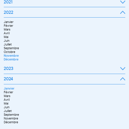
2021
Septembre
2022
Octobre
Novembre
Janvier
Décembre
Février
Mars
Avril
Mai
Juin
Juillet
Septembre
Octobre
Novembre
Décembre
2023
Janvier
2024
Février
Mars
Janvier
Avril
Février
Mai
Mars
Juin
Avril
Septembre
Mai
Octobre
Juin
Novembre
Juillet
Décembre
Septembre
Novembre
Décembre