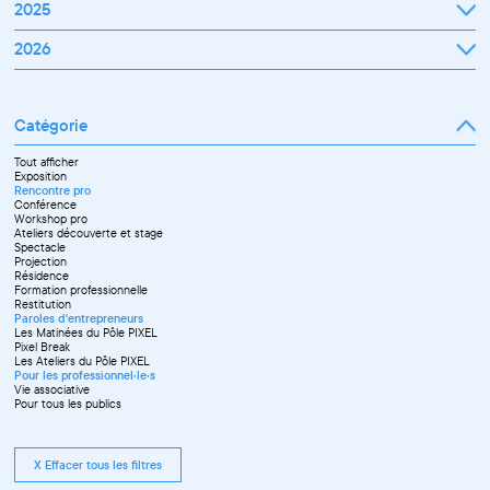
2025
Janvier
2026
Février
Mars
Janvier
Avril
Février
Mai
Mars
Juin
Catégorie
Avril
Juillet
Mai
Septembre
Juin
Octobre
Tout afficher
Septembre
Novembre
Exposition
Octobre
Décembre
Rencontre pro
Novembre
Conférence
Workshop pro
Ateliers découverte et stage
Spectacle
Projection
Résidence
Formation professionnelle
Restitution
Paroles d'entrepreneurs
Les Matinées du Pôle PIXEL
Pixel Break
Les Ateliers du Pôle PIXEL
Pour les professionnel·le·s
Vie associative
Pour tous les publics
X Effacer tous les filtres