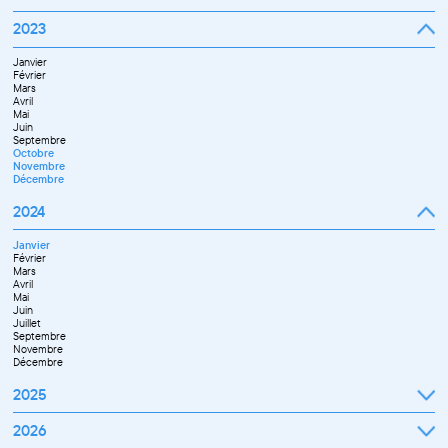
Octobre
Novembre
Janvier
2023
Décembre
Février
Mars
Janvier
Avril
Février
Mai
Mars
Juin
Avril
Juillet
Mai
Septembre
Juin
Octobre
Septembre
Novembre
Octobre
Décembre
Novembre
Décembre
2024
Janvier
Février
Mars
Avril
Mai
Juin
Juillet
Septembre
Novembre
Décembre
2025
Janvier
2026
Février