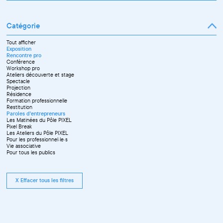
Mars
Janvier
Avril
Février
Mai
Mars
Juin
Catégorie
Avril
Juillet
Mai
Septembre
Juin
Octobre
Tout afficher
Septembre
Novembre
Exposition
Octobre
Décembre
Rencontre pro
Novembre
Conférence
Workshop pro
Ateliers découverte et stage
Spectacle
Projection
Résidence
Formation professionnelle
Restitution
Paroles d'entrepreneurs
Les Matinées du Pôle PIXEL
Pixel Break
Les Ateliers du Pôle PIXEL
Pour les professionnel·le·s
Vie associative
Pour tous les publics
X Effacer tous les filtres