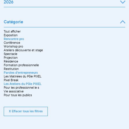
Janvier
2026
Février
Mars
Janvier
Avril
Février
Mai
Mars
Juin
Catégorie
Avril
Juillet
Mai
Septembre
Juin
Octobre
Tout afficher
Septembre
Novembre
Exposition
Octobre
Décembre
Rencontre pro
Novembre
Conférence
Workshop pro
Ateliers découverte et stage
Spectacle
Projection
Résidence
Formation professionnelle
Restitution
Paroles d'entrepreneurs
Les Matinées du Pôle PIXEL
Pixel Break
Les Ateliers du Pôle PIXEL
Pour les professionnel·le·s
Vie associative
Pour tous les publics
X Effacer tous les filtres