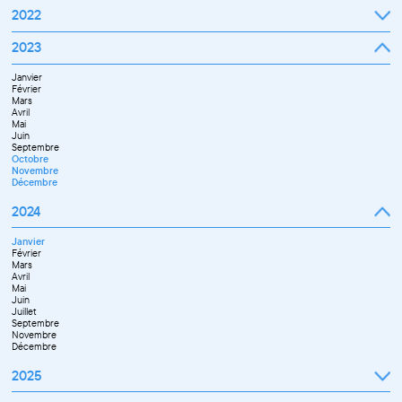
Septembre
2022
Octobre
Novembre
Janvier
2023
Décembre
Février
Mars
Janvier
Avril
Février
Mai
Mars
Juin
Avril
Juillet
Mai
Septembre
Juin
Octobre
Septembre
Novembre
Octobre
Décembre
Novembre
Décembre
2024
Janvier
Février
Mars
Avril
Mai
Juin
Juillet
Septembre
Novembre
Décembre
2025