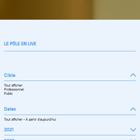
LE PÔLE EN LIVE
Cible
Tout afficher
Professionnel
Public
Dates
Tout afficher
-
À partir d'aujourd'hui
2021
Septembre