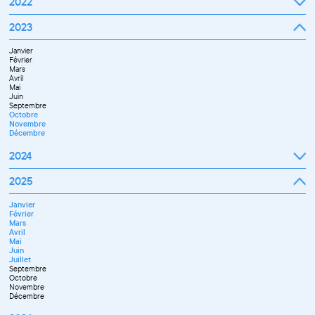
2022
Octobre
Novembre
Janvier
2023
Décembre
Février
Mars
Janvier
Avril
Février
Mai
Mars
Juin
Avril
Juillet
Mai
Septembre
Juin
Octobre
Septembre
Novembre
Octobre
Décembre
Novembre
Décembre
2024
Janvier
2025
Février
Mars
Janvier
Avril
Février
Mai
Mars
Juin
Avril
Juillet
Mai
Septembre
Juin
Novembre
Juillet
Décembre
Septembre
Octobre
Novembre
Décembre