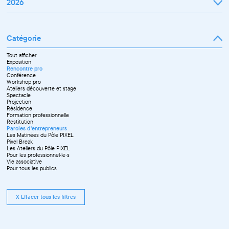
2026
Janvier
Février
Mars
Catégorie
Avril
Mai
Juin
Tout afficher
Septembre
Exposition
Octobre
Rencontre pro
Novembre
Conférence
Workshop pro
Ateliers découverte et stage
Spectacle
Projection
Résidence
Formation professionnelle
Restitution
Paroles d'entrepreneurs
Les Matinées du Pôle PIXEL
Pixel Break
Les Ateliers du Pôle PIXEL
Pour les professionnel·le·s
Vie associative
Pour tous les publics
X Effacer tous les filtres