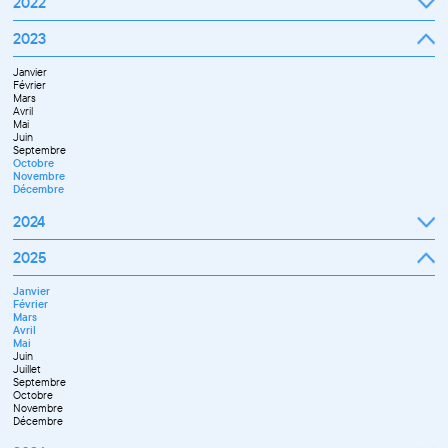
2022
Octobre
Novembre
Janvier
2023
Décembre
Février
Mars
Janvier
Avril
Février
Mai
Mars
Juin
Avril
Juillet
Mai
Septembre
Juin
Octobre
Septembre
Novembre
Octobre
Décembre
Novembre
Décembre
2024
Janvier
2025
Février
Mars
Janvier
Avril
Février
Mai
Mars
Juin
Avril
Juillet
Mai
Septembre
Juin
Novembre
Juillet
Décembre
Septembre
Octobre
Novembre
Décembre