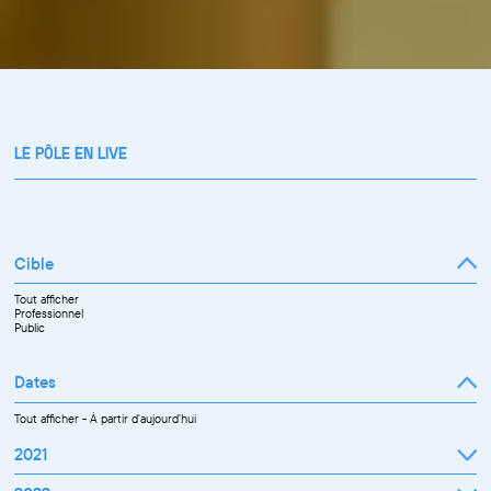
LE PÔLE EN LIVE
Cible
Tout afficher
Professionnel
Public
Dates
Tout afficher
-
À partir d'aujourd'hui
2021
Septembre