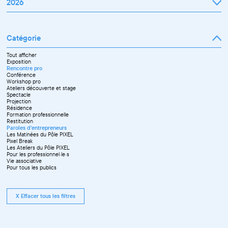
2026
Janvier
Février
Mars
Catégorie
Avril
Mai
Juin
Tout afficher
Septembre
Exposition
Octobre
Rencontre pro
Novembre
Conférence
Workshop pro
Ateliers découverte et stage
Spectacle
Projection
Résidence
Formation professionnelle
Restitution
Paroles d'entrepreneurs
Les Matinées du Pôle PIXEL
Pixel Break
Les Ateliers du Pôle PIXEL
Pour les professionnel·le·s
Vie associative
Pour tous les publics
X Effacer tous les filtres