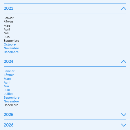
Octobre
Novembre
Janvier
2023
Décembre
Février
Mars
Janvier
Avril
Février
Mai
Mars
Juin
Avril
Juillet
Mai
Septembre
Juin
Octobre
Septembre
Novembre
Octobre
Décembre
Novembre
Décembre
2024
Janvier
Février
Mars
Avril
Mai
Juin
Juillet
Septembre
Novembre
Décembre
2025
Janvier
2026
Février