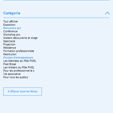
Mars
Janvier
Avril
Février
Mai
Mars
Juin
Catégorie
Avril
Juillet
Mai
Septembre
Juin
Octobre
Tout afficher
Septembre
Novembre
Exposition
Octobre
Décembre
Rencontre pro
Novembre
Conférence
Workshop pro
Ateliers découverte et stage
Spectacle
Projection
Résidence
Formation professionnelle
Restitution
Paroles d'entrepreneurs
Les Matinées du Pôle PIXEL
Pixel Break
Les Ateliers du Pôle PIXEL
Pour les professionnel·le·s
Vie associative
Pour tous les publics
X Effacer tous les filtres