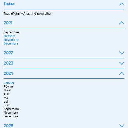
Dates
Tout afficher
-
À partir d'aujourd'hui
2021
Septembre
Octobre
Novembre
Décembre
2022
Janvier
2023
Février
Mars
Janvier
2024
Avril
Février
Mai
Mars
Juin
Janvier
Avril
Juillet
Février
Mai
Septembre
Mars
Juin
Octobre
Avril
Septembre
Novembre
Mai
Octobre
Décembre
Juin
Novembre
Juillet
Décembre
Septembre
Novembre
Décembre
2025