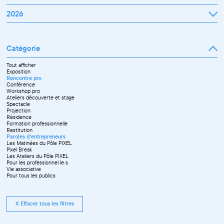
Janvier
2026
Février
Mars
Janvier
Avril
Février
Mai
Mars
Juin
Catégorie
Avril
Juillet
Mai
Septembre
Juin
Octobre
Tout afficher
Septembre
Novembre
Exposition
Octobre
Décembre
Rencontre pro
Novembre
Conférence
Workshop pro
Ateliers découverte et stage
Spectacle
Projection
Résidence
Formation professionnelle
Restitution
Paroles d'entrepreneurs
Les Matinées du Pôle PIXEL
Pixel Break
Les Ateliers du Pôle PIXEL
Pour les professionnel·le·s
Vie associative
Pour tous les publics
X Effacer tous les filtres