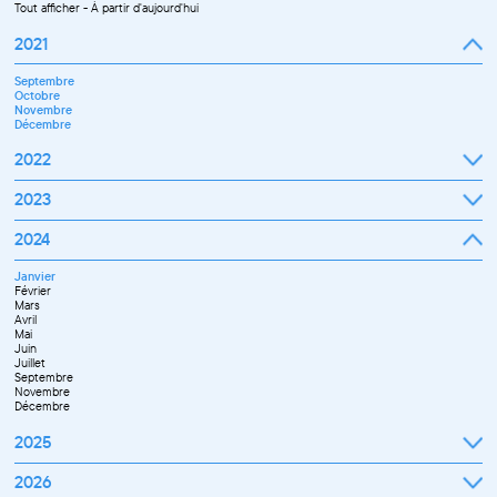
Tout afficher
-
À partir d'aujourd'hui
2021
Septembre
Octobre
Novembre
Décembre
2022
Janvier
2023
Février
Mars
Janvier
2024
Avril
Février
Mai
Mars
Juin
Janvier
Avril
Juillet
Février
Mai
Septembre
Mars
Juin
Octobre
Avril
Septembre
Novembre
Mai
Octobre
Décembre
Juin
Novembre
Juillet
Décembre
Septembre
Novembre
Décembre
2025
Janvier
2026
Février