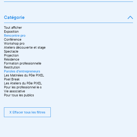
Mars
Janvier
Avril
Février
Mai
Mars
Juin
Catégorie
Avril
Juillet
Mai
Septembre
Juin
Octobre
Tout afficher
Septembre
Novembre
Exposition
Octobre
Décembre
Rencontre pro
Novembre
Conférence
Workshop pro
Ateliers découverte et stage
Spectacle
Projection
Résidence
Formation professionnelle
Restitution
Paroles d'entrepreneurs
Les Matinées du Pôle PIXEL
Pixel Break
Les Ateliers du Pôle PIXEL
Pour les professionnel·le·s
Vie associative
Pour tous les publics
X Effacer tous les filtres