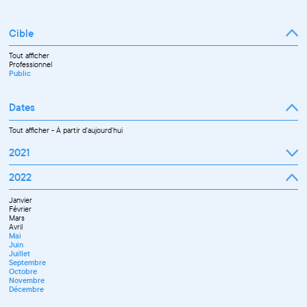
Cible
Tout afficher
Professionnel
Public
Dates
Tout afficher
-
À partir d'aujourd'hui
2021
Septembre
2022
Octobre
Novembre
Janvier
Décembre
Février
Mars
Avril
Mai
Juin
Juillet
Septembre
Octobre
Novembre
Décembre