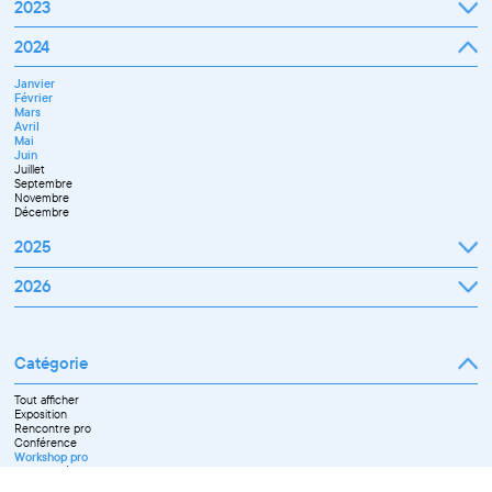
2023
Janvier
2024
Février
Mars
Janvier
Avril
Février
Mai
Mars
Juin
Avril
Septembre
Mai
Octobre
Juin
Novembre
Juillet
Décembre
Septembre
Novembre
Décembre
2025
Janvier
2026
Février
Mars
Janvier
Avril
Février
Mai
Mars
Juin
Catégorie
Avril
Juillet
Mai
Septembre
Juin
Octobre
Tout afficher
Septembre
Novembre
Exposition
Octobre
Décembre
Rencontre pro
Novembre
Conférence
Workshop pro
Ateliers découverte et stage
Spectacle