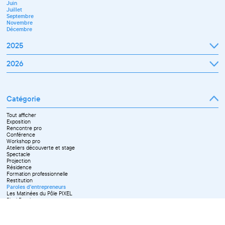
Juin
Novembre
Juillet
Décembre
Septembre
Novembre
Décembre
2025
Janvier
2026
Février
Mars
Janvier
Avril
Février
Mai
Mars
Juin
Catégorie
Avril
Juillet
Mai
Septembre
Juin
Octobre
Tout afficher
Septembre
Novembre
Exposition
Octobre
Décembre
Rencontre pro
Novembre
Conférence
Workshop pro
Ateliers découverte et stage
Spectacle
Projection
Résidence
Formation professionnelle
Restitution
Paroles d'entrepreneurs
Les Matinées du Pôle PIXEL
Pixel Break
Les Ateliers du Pôle PIXEL
Pour les professionnel·le·s
Vie associative