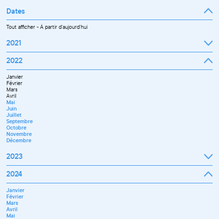
Dates
Tout afficher
-
À partir d'aujourd'hui
2021
Septembre
2022
Octobre
Novembre
Janvier
Décembre
Février
Mars
Avril
Mai
Juin
Juillet
Septembre
Octobre
Novembre
Décembre
2023
Janvier
2024
Février
Mars
Janvier
Avril
Février
Mai
Mars
Juin
Avril
Septembre
Mai
Octobre