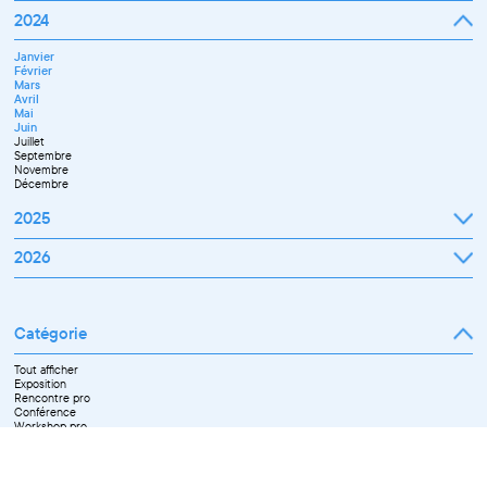
Janvier
2024
Février
Mars
Janvier
Avril
Février
Mai
Mars
Juin
Avril
Septembre
Mai
Octobre
Juin
Novembre
Juillet
Décembre
Septembre
Novembre
Décembre
2025
Janvier
2026
Février
Mars
Janvier
Avril
Février
Mai
Mars
Juin
Catégorie
Avril
Juillet
Mai
Septembre
Juin
Octobre
Tout afficher
Septembre
Novembre
Exposition
Octobre
Décembre
Rencontre pro
Novembre
Conférence
Workshop pro
Ateliers découverte et stage
Spectacle
Projection
Résidence