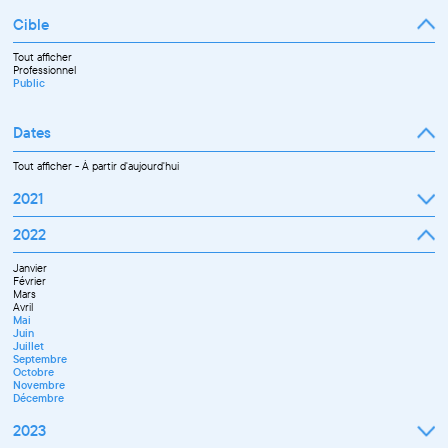
Cible
Tout afficher
Professionnel
Public
Dates
Tout afficher
-
À partir d'aujourd'hui
2021
Septembre
2022
Octobre
Novembre
Janvier
Décembre
Février
Mars
Avril
Mai
Juin
Juillet
Septembre
Octobre
Novembre
Décembre
2023