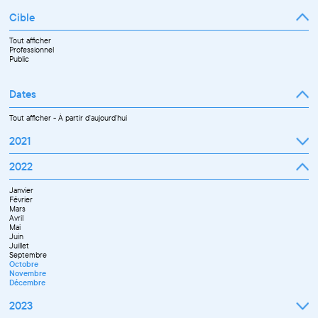
Cible
Tout afficher
Professionnel
Public
Dates
Tout afficher
-
À partir d'aujourd'hui
2021
Septembre
2022
Octobre
Novembre
Janvier
Décembre
Février
Mars
Avril
Mai
Juin
Juillet
Septembre
Octobre
Novembre
Décembre
2023