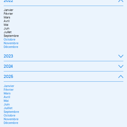
2022
Octobre
Novembre
Janvier
Décembre
Février
Mars
Avril
Mai
Juin
Juillet
Septembre
Octobre
Novembre
Décembre
2023
Janvier
2024
Février
Mars
Janvier
2025
Avril
Février
Mai
Mars
Juin
Janvier
Avril
Septembre
Février
Mai
Octobre
Mars
Juin
Novembre
Avril
Juillet
Décembre
Mai
Septembre
Juin
Novembre
Juillet
Décembre
Septembre
Octobre
Novembre
Décembre