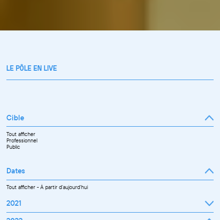
LE PÔLE EN LIVE
Cible
Tout afficher
Professionnel
Public
Dates
Tout afficher
-
À partir d'aujourd'hui
2021
Septembre