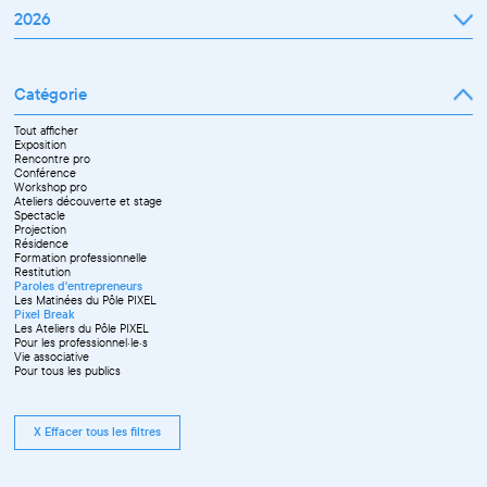
2026
Janvier
Février
Mars
Catégorie
Avril
Mai
Juin
Tout afficher
Septembre
Exposition
Octobre
Rencontre pro
Novembre
Conférence
Workshop pro
Ateliers découverte et stage
Spectacle
Projection
Résidence
Formation professionnelle
Restitution
Paroles d'entrepreneurs
Les Matinées du Pôle PIXEL
Pixel Break
Les Ateliers du Pôle PIXEL
Pour les professionnel·le·s
Vie associative
Pour tous les publics
X Effacer tous les filtres