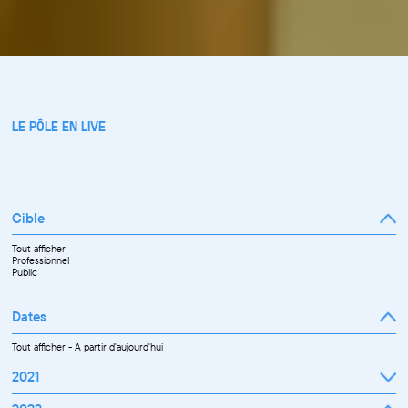
LE PÔLE EN LIVE
Cible
Tout afficher
Professionnel
Public
Dates
Tout afficher
-
À partir d'aujourd'hui
2021
Septembre