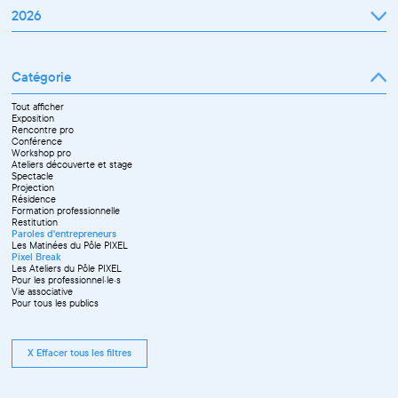
2026
Janvier
Février
Mars
Catégorie
Avril
Mai
Juin
Tout afficher
Septembre
Exposition
Octobre
Rencontre pro
Novembre
Conférence
Workshop pro
Ateliers découverte et stage
Spectacle
Projection
Résidence
Formation professionnelle
Restitution
Paroles d'entrepreneurs
Les Matinées du Pôle PIXEL
Pixel Break
Les Ateliers du Pôle PIXEL
Pour les professionnel·le·s
Vie associative
Pour tous les publics
X Effacer tous les filtres