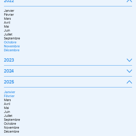
2022
Octobre
Novembre
Janvier
Décembre
Février
Mars
Avril
Mai
Juin
Juillet
Septembre
Octobre
Novembre
Décembre
2023
Janvier
2024
Février
Mars
Janvier
2025
Avril
Février
Mai
Mars
Juin
Janvier
Avril
Septembre
Février
Mai
Octobre
Mars
Juin
Novembre
Avril
Juillet
Décembre
Mai
Septembre
Juin
Novembre
Juillet
Décembre
Septembre
Octobre
Novembre
Décembre