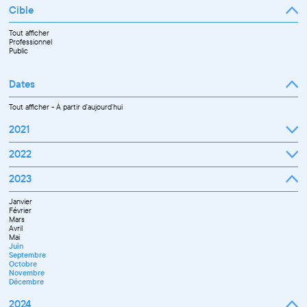
Cible
Tout afficher
Professionnel
Public
Dates
Tout afficher
-
À partir d'aujourd'hui
2021
Septembre
2022
Octobre
Novembre
Janvier
2023
Décembre
Février
Mars
Janvier
Avril
Février
Mai
Mars
Juin
Avril
Juillet
Mai
Septembre
Juin
Octobre
Septembre
Novembre
Octobre
Décembre
Novembre
Décembre
2024