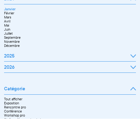
Janvier
Février
Mars
Avril
Mai
Juin
Juillet
Septembre
Novembre
Décembre
2025
Janvier
2026
Février
Mars
Janvier
Avril
Février
Mai
Mars
Juin
Catégorie
Avril
Juillet
Mai
Septembre
Juin
Octobre
Tout afficher
Septembre
Novembre
Exposition
Octobre
Décembre
Rencontre pro
Novembre
Conférence
Workshop pro
Ateliers découverte et stage
Spectacle
Projection
Résidence
Formation professionnelle
Restitution