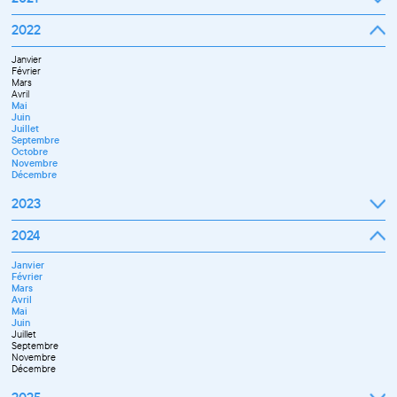
Septembre
2022
Octobre
Novembre
Janvier
Décembre
Février
Mars
Avril
Mai
Juin
Juillet
Septembre
Octobre
Novembre
Décembre
2023
Janvier
2024
Février
Mars
Janvier
Avril
Février
Mai
Mars
Juin
Avril
Septembre
Mai
Octobre
Juin
Novembre
Juillet
Décembre
Septembre
Novembre
Décembre