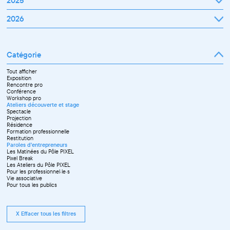
2025
Janvier
2026
Février
Mars
Janvier
Avril
Février
Mai
Mars
Juin
Catégorie
Avril
Juillet
Mai
Septembre
Juin
Octobre
Tout afficher
Septembre
Novembre
Exposition
Octobre
Décembre
Rencontre pro
Novembre
Conférence
Workshop pro
Ateliers découverte et stage
Spectacle
Projection
Résidence
Formation professionnelle
Restitution
Paroles d'entrepreneurs
Les Matinées du Pôle PIXEL
Pixel Break
Les Ateliers du Pôle PIXEL
Pour les professionnel·le·s
Vie associative
Pour tous les publics
X Effacer tous les filtres