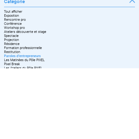
Catégorie
Tout afficher
Exposition
Rencontre pro
Conférence
Workshop pro
Ateliers découverte et stage
Spectacle
Projection
Résidence
Formation professionnelle
Restitution
Paroles d'entrepreneurs
Les Matinées du Pôle PIXEL
Pixel Break
Les Ateliers du Pôle PIXEL
Pour les professionnel·le·s
Vie associative
Pour tous les publics
X Effacer tous les filtres