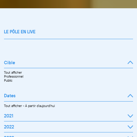
LE PÔLE EN LIVE
Cible
Tout afficher
Professionnel
Public
Dates
Tout afficher
-
À partir d'aujourd'hui
2021
Septembre
2022
Octobre
Novembre
Janvier