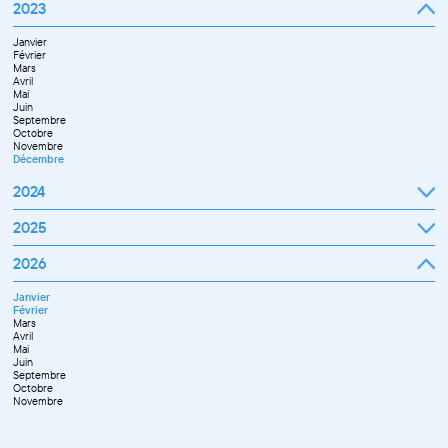
Janvier
2023
Décembre
Février
Mars
Janvier
Avril
Février
Mai
Mars
Juin
Avril
Juillet
Mai
Septembre
Juin
Octobre
Septembre
Novembre
Octobre
Décembre
Novembre
Décembre
2024
Janvier
2025
Février
Mars
Janvier
2026
Avril
Février
Mai
Mars
Juin
Janvier
Avril
Juillet
Février
Mai
Septembre
Mars
Juin
Novembre
Avril
Juillet
Décembre
Mai
Septembre
Juin
Octobre
Septembre
Novembre
Octobre
Décembre
Novembre