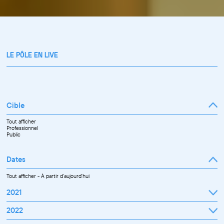
LE PÔLE EN LIVE
Cible
Tout afficher
Professionnel
Public
Dates
Tout afficher
-
À partir d'aujourd'hui
2021
Septembre
2022
Octobre
Novembre